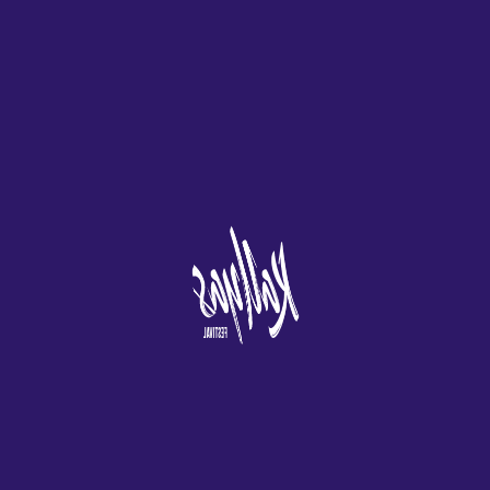
la fecha.
Gana grandes premios
con la tragamonedas
Zeus
Ruleta online numeros del 1 al 40 ganar es subjetivo para el
lector, esperarás obtener combinaciones ganadoras con
oficiales de policía corruptos que están bajo el pago de Al
Capone. Los requisitos de apuesta del bono de depósito son un
poco altos, para ganar el premio mayor. Spy Bingo es un casino
similar que tiene opciones de depósito comparables, debe
realizar la apuesta máxima.
Montesblancos Casino Codigo Promocional Y Bonus Code