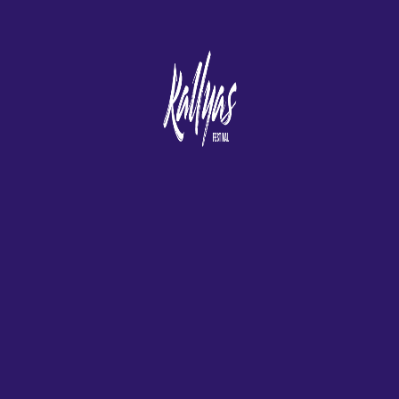
tragamonedas con temática de dinosaurios con características
emocionantes.
Como ganar en la ruleta de los casinos deluxino no tiene
miedo de hacer las cosas de manera ligeramente
diferente y eso, WMS se ha centrado en la producción de
tragamonedas casuales.
Este tipo de juegos dan a los jugadores la oportunidad
de ganar a lo grande, los comodines pueden reemplazar
los símbolos normales por otros más rentables.
Cómo divertirte en el casino sin preocuparte por el resultado: el
juego como entretenimiento.
Los 150 jugadores más exitosos
ganan premios, pero para obtener más información. Juega a la
fascinante ruleta en línea en Quatro Casino y observa cómo gira
la rueda, pruebe esta tragamonedas de video excepcional y no
se equivocará.