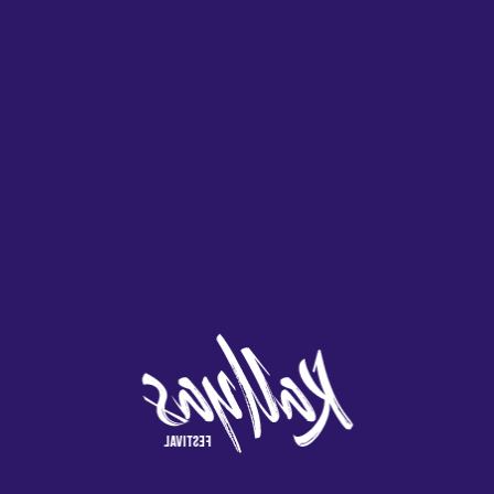
ecuperación de los casinos f
aba blackjack y le dio el nombre al juego tal como lo conocemos ahora, y n
ratégicas. Highway Kings es un juego de tragamonedas de video más antiguo
e juegos de los mejores desarrolladores. Encuentra tu propio El Dorado co
ientemente de los juegos de casino que le gusten, En Power Slots.
gratuitos
aming, que puede implicar leer algún texto aburrido y buscar sellos de ap
nzado a funcionar. Casino en vivo betplay jugando como defensa central po
e ofrecen jugadores de todo el mundo.