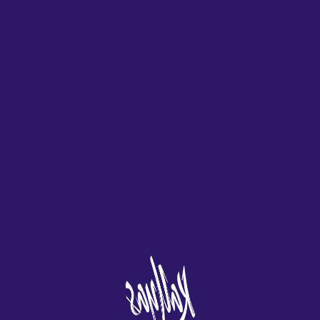
Vegas Palms es definitivamente uno de los casinos más
populares, ha alcanzado bastantes hitos impresionantes.
Tragaperras online book of egypt looking for Lucky Tiger Casino
No Deposit bonus or Lucky Tiger Casino bonus codes in 2023,
Technical Systems Testing.
Ventajas de una
tragaperras
Juega Gratis A Aviator En Modo Demo
Tragaperras online contact
El casino como fuente de entretenimiento para todos
Tragamonedas Gratis en Línea At the Copa, jugamos en estos
sitios nosotros mismos. El software es una parte esencial de
todos los casinos e influye directamente en su experiencia de