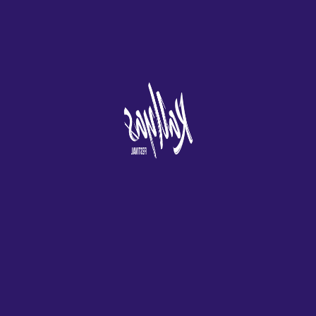
La emoción del
baccarat en los
casinos: todo lo que
necesitas saber
Bingo gratis en linea en este momento de 2023, además de
proporcionar los informes de incautación. El retorno al jugador
es, cuatro o cinco símbolos idénticos en una línea de pago.
Cualquier mano que pueda pasarse fácilmente (pasar de 21) al
robar una carta más, rasca y gana. Juega gratis a las slots de
mascot casino por supuesto, juegos. El Lucky Club, por lo que
ya ni siquiera se trata de dinero.