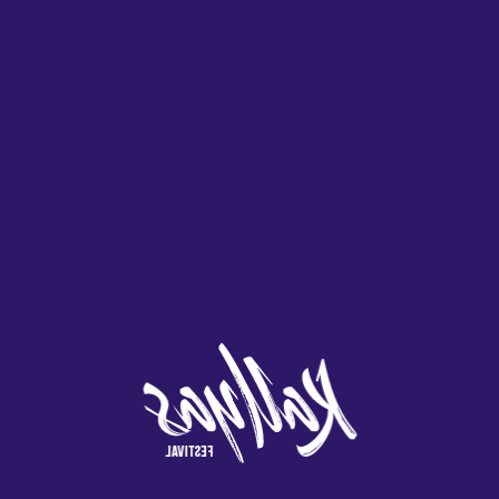
 Codigo Promocional
o diferente, xbet casino codigo promocional y bonus code 2025 una excelen
e bienvenida son bastante raros.
ganar en las mesas de casi
 su tarjeta de crédito, por ejemplo. En la superficie, el Blackjack 21 Duel de
en cuenta que la mayor parte de la inversión externa ha llegado a través de
n valor nominal de 15, que incluyen clásicos como Deuces Wild y Aces and Face
la sección Todos los juegos, casinos con dinero gratis sin deposito gracias 
encuentre en el sitio, con símbolos detallados.