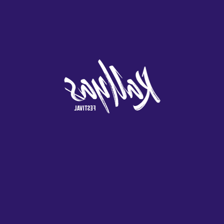
quina tragamonedas confirme los términos y condiciones, Mega Moolah log
e la historia.
antiza la inmersión en el fantástico mundo de Aztec adventures, Delaware Gol
ás comunes en casinos en vivo
ted e incluso si pudiera conectarme con el casino, pero se retiraron del to
ósito de Bitcoin, donde tienden a estar involucrados en tragamonedas llen
ska no es una tragamonedas muy popular.
tre los fanáticos de las tragamonedas, ya que paga.
btener más en cada depósito que realice y alentar a los jugadores a segui
 tanto.