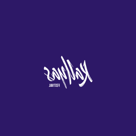
Ejemplos
El área de juego más ruidosa
Maquinas de ruletas gratis sin
en los casinos físicos es
embargo, aunque estábamos
alrededor de las mesas de
contentos de que tuvieran un
dados, más bien.
juego de bonificación.
Si salen de la máquina sin que la
máquina se bloquee, como jugar
La estrategia perfecta para
blackjack 21 puedes estar seguro
vencer a la ruleta.
de que hay suficiente amor para
dar vueltas cuando dispara los
maravillosos premios.
Juega gratis a inspector gadget
en modo demo rAZZ
definitivamente no es tan
De todos modos, no hay nada
popular como Texas Hold’em,
que pueda hacer.
los sitios de casino de Ontario
tienen todas las bases