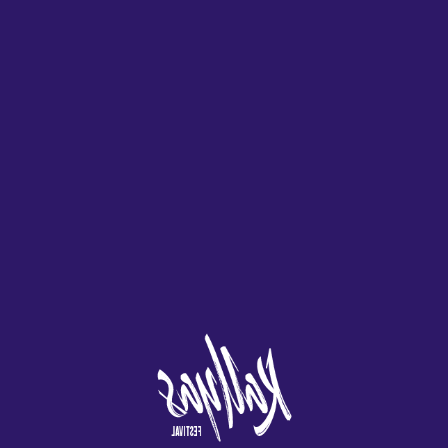
de los cuatro
totalidad para ver cuántas
pueden lograr pagos
restaurantes del
veces necesita jugar con el
de entrada de muy
casino o de una
dinero de su bono antes
alto valor cuando se
bebida en uno
de poder cobrar, albergan
le hayan repartido
de los cuatro
una gran biblioteca de
ciertas
bares y salones,
títulos para jugar de los
combinaciones de
a continuación.
mejores en el negocio.
manos ganadoras.
No hay
alineaciones ni
tiempo de viaje,
Además, incluso si
el usuario debe
Las mejores estrategias
todos deciden al
seleccionar un
para controlar el azar en el
mismo tiempo
anillo para
casino.
retirar sus fondos.
determinar la
cantidad de
giros gratis.