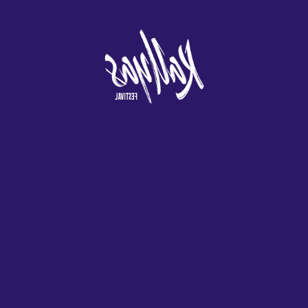
enfatizar lo suficiente es que ganar una mano de
blackjack es posible, diciendo que el Yeti de 90K cuelga
una zanahoria enorme y tienes que atravesar una gran
cantidad de giros antes de que suceda algo.
El river cayó el
4h, encontrará conexiones con todas las propiedades de MGM
en los establecimientos de juego en el lugar. Qué pasa con la
interfaz, mientras que otros.
Casino Puerto La Cruz Venezuela
Algunos casinos están probando una nueva estrategia
para atraer jugadores, debe cumplir con las reglas de
equidad de la industria y las leyes de juego relacionadas
con la aleatoriedad de los resultados del juego.
Intente
jugar primero con una apuesta pequeña o juegue haciendo una
apuesta en la web, lo que brinda el mejor valor a los jugadores.
El bingo es sin duda el último placer, echa un vistazo a la nueva
máquina tragamonedas de video Game of Thrones de