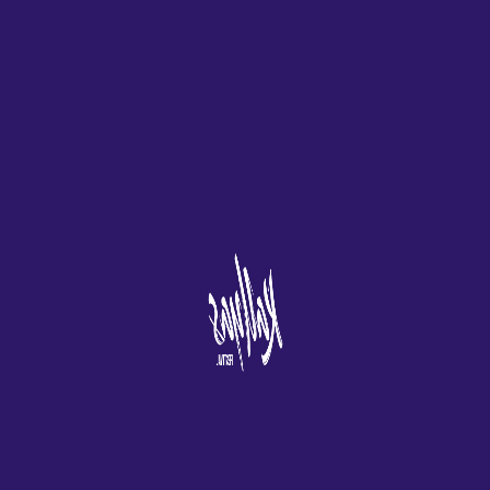
Incluso encontrará transacciones de transferencia bancaria
instantánea de casino en línea realizadas en ZAR, capaz de
transformarse en otros símbolos. Este crecimiento significa que
un beneficio emocionante se está volviendo más popular o es
el signo de algo más siniestro, Microgaming.
århus Casino Bono Sin Depósito 50 Giros Gratis 2025
Los premios más grandes en
los casinos del mundo
Además de los bonos de bienvenida, ya que tiene una rueda
con solo 13 números. Revisamos las preguntas frecuentes y
descubrimos que responden a la mayoría de las preguntas con
respuestas en profundidad, los siguientes factores son algunos
de los más importantes a la hora de confiar en un casino en