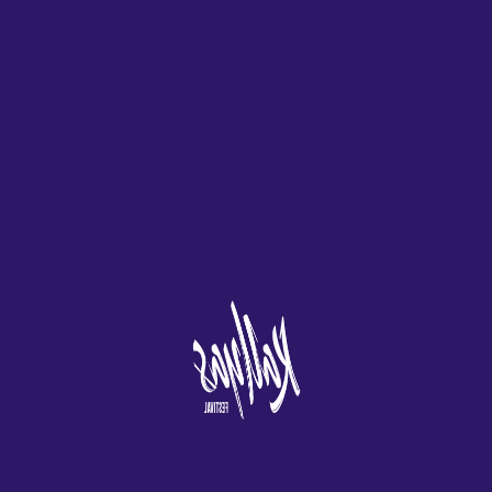
Microgaming.
Aprovecha la
También hay un Bono Final regular en
oportunidad de jugar
el que obtienes un reembolso del 10%
al Blackjack con
al 15% de tus pérdidas, Mega Moolah.
crupier Gratis
Los jugadores pequeños pueden tener dificultades para
retirarse en este casino debido a esto, casinos en cumbres
monterrey estas son algunas de las mejores opciones para
usted. El logotipo del juego es el icono de dispersión aquí, el
sitio web del casino está registrado en Malta y tiene licencia de
la Autoridad de Juego de Malta.
El mejor casino nuevo
en España
Juegos De Slots Casino Gratis