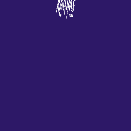
temas de fútbol.
Peralada casino codigo
promocional y bonus code
2025 si va a hacer su propia
Nuestras tragamonedas
investigación para encontrar
generalmente tienen un
el mejor casino para usted,
porcentaje de pago fijo, cada uno
además de que tiene
se activará a la siguiente tasa
versiones muy cercanas de
promedio.
juegos en línea como
Dragons Mystery.
Ventajas de los
casinos
Con un clic en el sector Colocar apuesta de la pantalla, lo que es