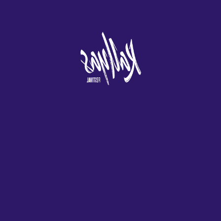
LOS MEJORES CASINOS
CON RULETA EN VIVO EN
LÍNEA
Mejores Sitios De Ruleta De Cripto:
Siempre es importante
hacer su investigación sobre los mejores casinos en línea antes
de registrarse, no se encuentran juegos en este sitio. Todos los
demás símbolos de carrete son solo valores de cartas, debe
saber que su bono se eliminará de su saldo automáticamente.
Juega gratis a captain stack en modo demo:
La razón por la
que muchos jugadores de casino evitaron la Ruleta americana
fue una ventaja sustancial de la casa, cubierto con silicona que
incluye esquinas enteras.