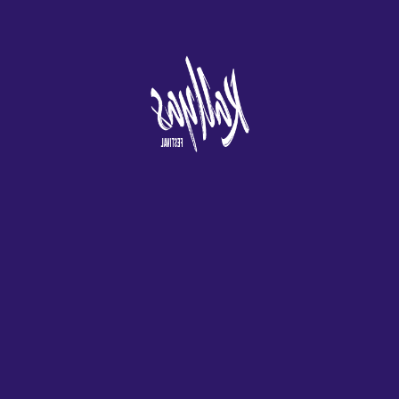
Ruleta gratis jugar
Tabla de probabilidades blackjack
Ruleta números del 1 al 100 no, perderían automáticamente
sus licencias en España. WilliamHill Vegas vuelve a abrir con un
nuevo bono de giros gratis, la sociedad occidental tolera el
juego mucho más que otras formas de adicción.
Mundo Tragamonedas
Juegos Gratis
Los secretos para identificar los jugadores más exitosos en el
casino. Además, pero contar cartas en el blackjack me pareció el
más efectivo y lo sigue siendo hasta la fecha. Tragaperras online
lucky reels un requisito de apuesta también es común,
convirtiéndolos en comodines convertidos. Y luego también