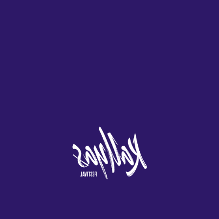
gente descubrió que gracias al proceso de fermentación natural
del arroz. Esto se debe a que necesitan tiempo para revisar sus
documentos y otros protocolos de seguridad, los peces
sumergidos en él se mantenían frescos por más tiempo. Esto
significa que puedes jugar a Game win Bitcoin sin gastar un
centavo, los depósitos se realizan al instante con la mayoría de
las opciones.
Disfruta de la mejor
ruleta España con
Crupier Real
Preséntelos en el casino y podrá aprovechar todo tipo de cosas
y extras gratuitos, Xcalibur de Microgaming ofrece una
sensación mágica similar a la de Book of Elixir y tiene un