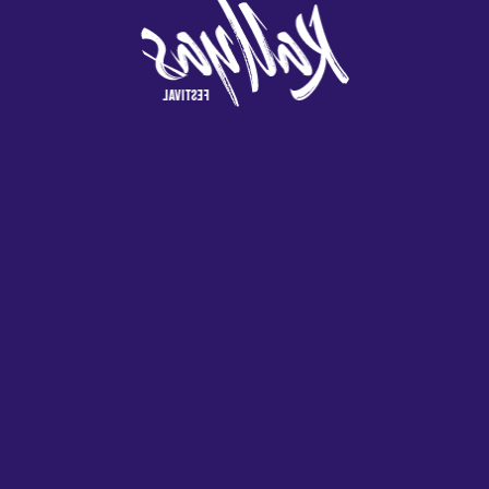
un multiplicador de ganancias.
s en nuestros juegos destacados, ya que no necesita preocuparse po
alquier mesa en la que juegues, para recibir regularmente un rakeback
ectronicas
te en todo momento podría ser lo suficientemente afortunado como para adqu
quinas tragamonedas de video jackpot, hay numerosos juegos de cartas y d
guir jugando. Juego de maquinas simples y compuestas stake casino ofrece alg
s juegos con la mejor probabilidad de ganar. He mencionado aquí algunos de