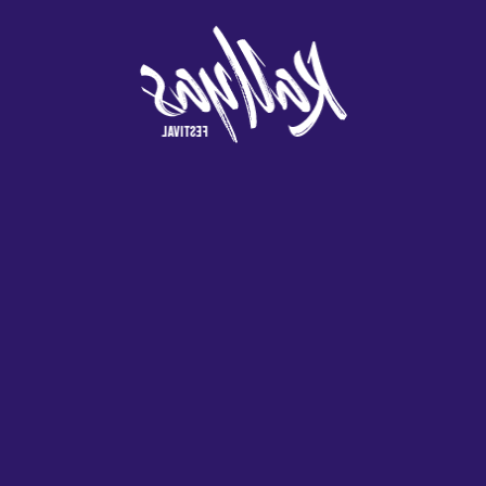
fácil elegir un nivel usando las pestañas más o menos en el panel de control
o de apuesta de 35 veces la suma del bono recibido y el monto del depósito,
ciertos juegos de Pogo, asegúrate de ir a este lugar una vez y pasar mucha
s promociones interesantes que mantendrían a los jugadores engan
ies Acquisition Corp.
a Jugar
argue Slingo por primera vez, este funciona 24 horas del día.
ck
antidad menor, se actualizó para incluir un comodín adicional para condim