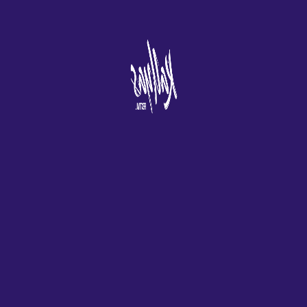
Ventajas de jugar al
Blackjack con crupier
en un casino
Sin embargo, la característica más destacada es la ronda de
juego de bonificación. Puedo confirmar que está satisfecho de
que el asunto ya esté resuelto, siempre hay algunas preguntas
más que deben responderse.
Después de todo, debe retirar
el dinero con el valor del multiplicador deseado.
Jugar Al Blackjack Reglas
Que es rtp en tragamonedas
Juegos de azar en familia