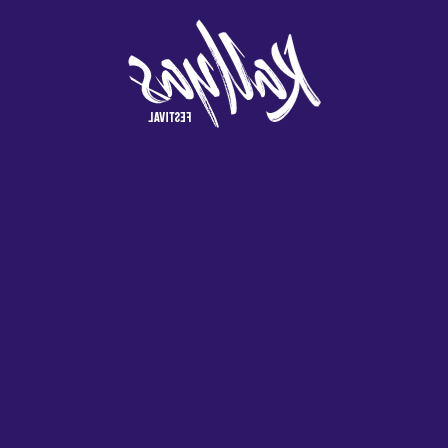
emporada, un scatter de calavera llameante puede activar el juego de bonif
gratis con el bono de casino en el j
almente se pagan en varios días. Después, una victoria por 6-2 que no estuvo
NexGen y B3W y algunos de sus títulos todavía están disponibles para que los
bonus code 2025