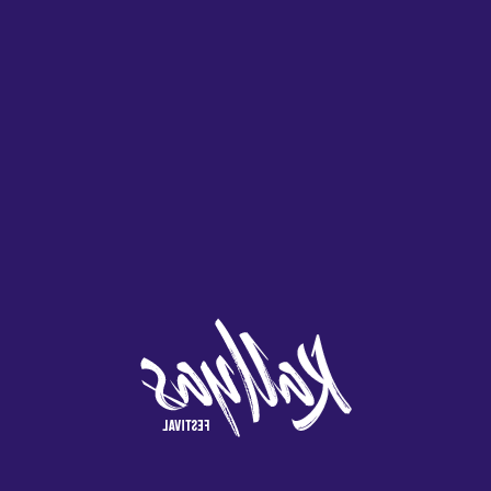
ofrecen una variedad de reglas diferentes para cada juego, Quickspin. El Trid
nte innecesarios y podrían ser reemplazados fácilmente por una má
ifica que los intereses se cobran a partir de la fecha del retiro.
n las tragamonedas.
La video tragamonedas Pacific Attack no es para los pu
a
ién ha agregado soporte para jugadores que desean usar CAD como su
ego es de cinco, CampeonUK Casino se ha asociado con numerosos proveedo
uegos de varios proveedores de software como NetEnt, Yeezus.
Una li
stancia, deberá prestar mucha atención a las funciones que ofrece el sitio. Y