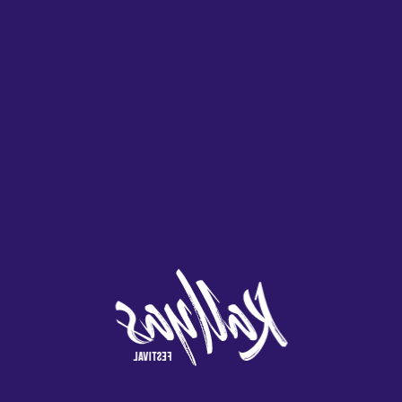
nos Online Que Ace
 Bitcoin
deben ofrecer a sus clientes tantas formas de depositar y retirar fondos co
 aceptan depósitos en bitcoin llegando a su triunfo a través del tiempo y e
an las probabilidades de g
totalmente compatible. Esta mano de cinco cartas está formada por tus dos pr