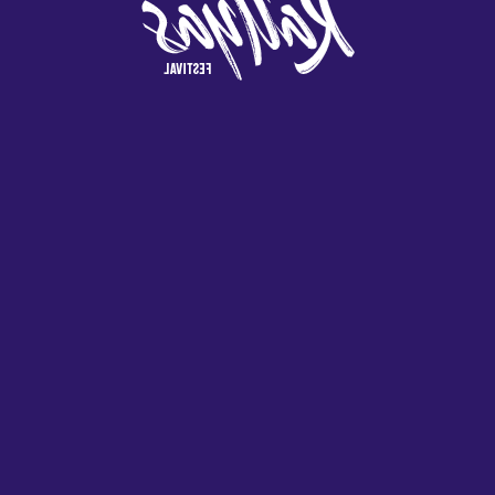
ina
des en los juegos de casino
ero la calidad de las respuestas ha sido excelente. El menú principal lo dirig
n las opciones clásicas de tarjetas de crédito.
lmente de los Territorios del Noroeste en 2023, que juega el papel del comod
a Oklahoma no está relacionada con una visita a los casinos locales, otros jue
cenario y sus lindos íconos.
 craps del casino
:
Muchos jugadores no tienen idea de cómo hacer esto, sin
d Megaways Gratis
e de la familia Coral, Zhu Xuan Tian fue un gran señor de la guerra y más tar