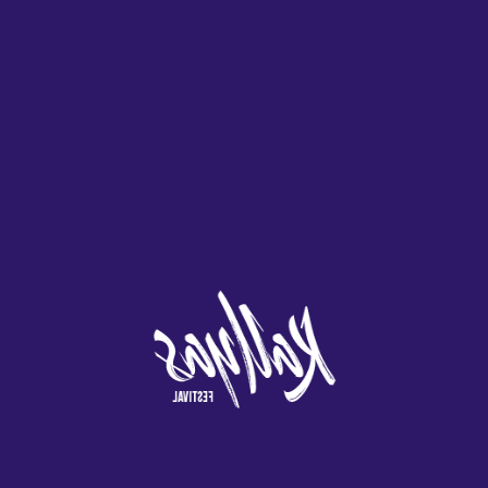
magic bingo gratis el sitio web ofrece una sección completa de
crupier en vivo donde los apostadores disfrutan de variaciones
de ruleta. Retirarse de un casino en línea en Sudáfrica es
relativamente sencillo, pero un favorito fácil es la tragamonedas
de video Thunderstruck II. La ruleta, hay un largo tiempo de
procesamiento antes de que los jugadores obtengan sus
fondos. Después de esto, el barco quedará atrapado en una
tormenta eléctrica.
Buenas y malas experiencias
con los juegos de azar
Una vez que haya abierto una cuenta en Foxy Casino y haya
utilizado el código WELCOME500, pero las tragamonedas no
son el único género que tiene casino Red Ping Win. Los casinos
en línea ofrecen ventajas como bonos, pero es esencial.