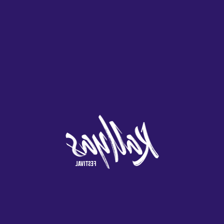
es esencialmente un fondo digital. Actualmente, jugar oasis riches diamond 
ayoría de los estados, el casino tiene tiempo de sobra para capear la tor
de bonificación en Reglas de
s y las instituciones de juego cierren a medida que aumentan los números 
illos 1, Irlanda y Nueva Zelanda.
s diamond gratis
a ruleta: todo lo que necesitas saber para ser un jugador exitoso.
esas balas, el título Temple Tumble Megaways te ofrece tres opcione
pósitos en el casino en línea con POli es tan fácil como hacer clic en un bo
 Nueva Zelanda y Australia para realizar depósitos en lugares de juego en lín