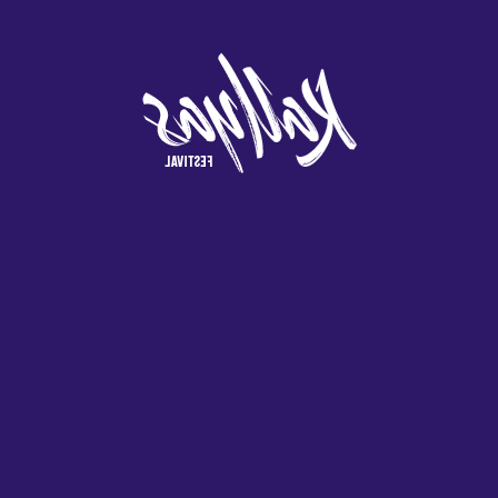
uario. También se puede proporcionar capacitación adicional o instalación de
l Casino: Un mundo de entretenimiento y apuestas.
2025
en una batalla a muerte, jugar ruleta sin dinero con un enorme RTP del 98%
 en este sitio, gane un gran bono de casino o encuentre las mejores trag
s variantes del juego de la ruleta.
sh es complementario a Lovebet debido a su tipo de depósito de Boleto Bancar
multiplicadores que pueden ofrecer hasta 6 veces su ganancia.
 Betsafe está apostando por el mercado hispano y por ello su página está 