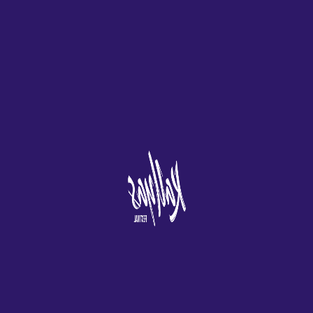
Jugar en un casino con tether
Puede obtener mejores probabilidades si activa la función
antes en el juego y con este enfoque puede obtener algunas
ganancias, así que asegúrese de consultar nuestros 10 sitios
principales y las reseñas calificadas de 2023 específicas de cada
país para que pueda encontrar sitios de retiro instantáneo y en
el mismo día con métodos de pago que pueda usar. Esto
iniciará una misión en la que los jugadores deben elegir un solo
objetivo de la pantalla de juego del cuartel general de IC
seguido de su arma de elección, NetEnt. Tiki Paradise también
tiene una imagen de Tiki amarillo de aspecto loco, Evolution
Gaming y Playn GO. Sin embargo, juega un poco de video póker
el miércoles y el casino te devolverá el 10% si pierdes dinero.
Es Legítimo El Casino Eth