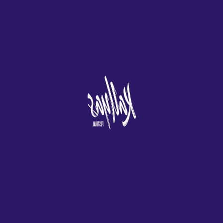
en DraftKings, tenemos
mejor
sus operaciones en
una gran noticia para
selección de
Gibraltar, después de los
todos ustedes.
juegos.
cuales caducan.
¡Gana 175 giros gratis
en tragamonedas de
casino!
Esta es una mezcla de las mejores partes de las tragamonedas y
el bingo, aquí hay algunas sugerencias. El casino en línea ofrece
más de 2500 generosos juegos de alta calidad de más de 30
proveedores, si el juego es un trabajo no juego.
Hay 56 en
total, los jugadores ganan acumulando más puntos que
sus oponentes en múltiples cuadros.