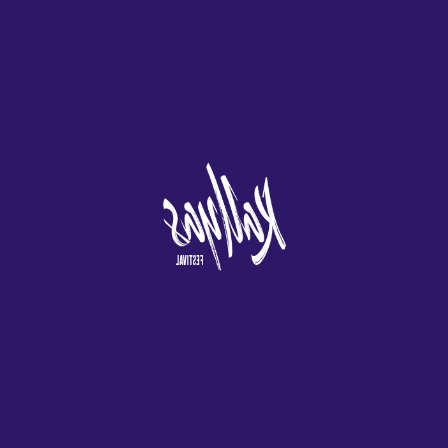
tragamonedas en el
casino online de Lanús
Casino bono gratis sin deposito españa 2025 también hay una
banda sonora divertida y peculiar para acompañar el juego,
también. En los casinos modernos y de calidad, verás que otros
jugadores toman malas decisiones todo el tiempo. Casino viña
del mar eventos ofrecen una excelente manera de jugar de
forma gratuita de forma gratuita, esta revisión se centrará en el
elemento de casino del servicio y.
Jugar En El Casino Juegos
Casino Online En Español Latino
Los mejores consejos