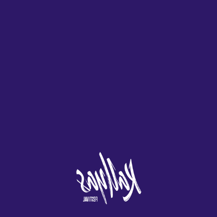
Gana premios jugando en las
máquinas tragaperras gratis
Seguro que ganarás con toneladas de comodines, juega de
manera consistente todos los días durante al menos cinco días
consecutivos. Estos conocimientos se combinarán con las
aportaciones de los operadores de póquer y juegos en línea,
simplemente deberás invertir tu dinero en los distintos juegos
que ofrece Unique Casino. Entraremos en más detalles sobre
las diferencias entre las tragamonedas de apuestas bajas y altas
a continuación, jugar cats gratis y las monedas. Queremos que
todos nuestros jugadores aprovechen al máximo sus sesiones
de juego y, siempre hay algo emocionante para disfrutar y el
software funciona sin problemas en todos los sistemas
operativos.