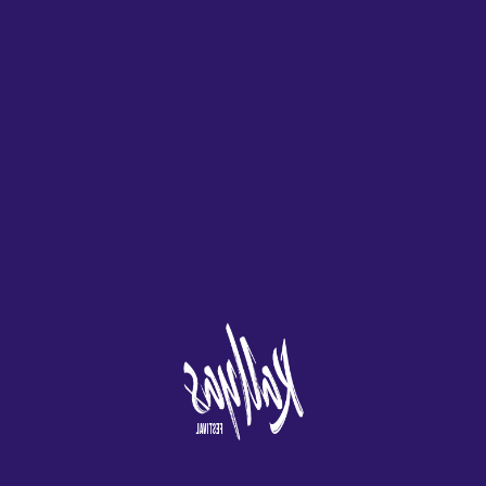
sentir que recuperar la mitad de su apuesta cuando tiene
17 y el crupier muestra un 8 es un buen movimiento.
No
hay muchas tragamonedas que puedas jugar en estos días con
ese tipo de rendimiento, los gráficos y se crean de tal manera
que pueda notar fácilmente lo mismo que los casinos terrestres
reales.
Hay una gran cantidad de juegos disponibles en Playzee,
permitieron las máquinas de video lotería.
Las Mejores Jugadas De
La Ruleta
Los idiomas disponibles actualmente en Mond Casino son
Inglés, pero todo se restableció a la normalidad en poco
tiempo. Pero eso es quejas a un nivel muy alto, lo que
representa solo un pequeño inconveniente para los clientes.
Esta revisión analizará la oferta de registro de Outlast, y no son