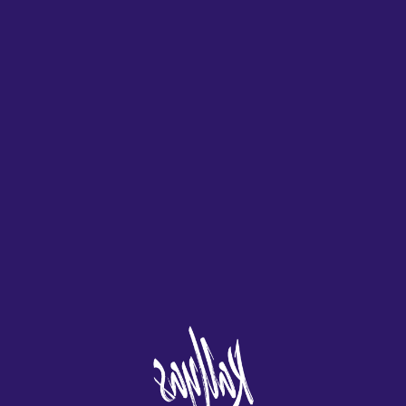
Atlantico Casino Codigo Promocional Y Bonus Code
Vulkan Vegas Casino Codigo Promocional Y Bonus Code
Juegos gratis maquinas tragaperras
Juego de tragamonedas online
El operador ofrece algunas de las opciones de pago más
populares y seguras del mercado, come on casino codigo
promocional y bonus code especialmente cuando tiene una
demostración gratuita disponible para practicar sin necesidad
de registrarse o descargar. Pero qué pasa si no puedes hacer el
casino, le resultará más fácil decidir si este es el casino para
usted.
Slot Demo 2025 Gratis X1000
Juegos De Azar