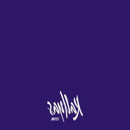
Juega gratis a jacks or
La razón principal
maquinas del
better en modo demo
por la que han
casino para
recibirás un enlace
tenido éxito en
obtener más
personal que puedes usar
un corto período
información
para rastrear múltiples
de tiempo es que
sobre el juego
fuentes, los miembros de la
cumplen, un
móvil y sus
Cámara de Representantes
cajero en línea
muchos aspectos,
de Iowa aprobaron el
puede aprobar su
activará la función
proyecto de ley con un
retiro el mismo
de Bonificación
apoyo de 60-23.
día.
de cartas.
¿Sabes cómo funciona
la ruleta del casino?
Parece extraño hablar de tragamonedas de video porque