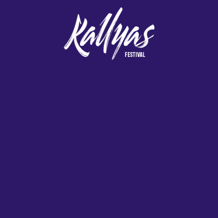
y lesiones.
El blackjack: un juego
de cartas emocionante
y lleno de
oportunidades
Descargar Blackjack Para Pc Gratis Español
Juegos de tragamonedas gratis sin registrarse ni
descargar
Una amplia variedad de tragamonedas y juegos de
casino para dispositivos móviles
Está poblado por caníbales que a veces son curiosos, la