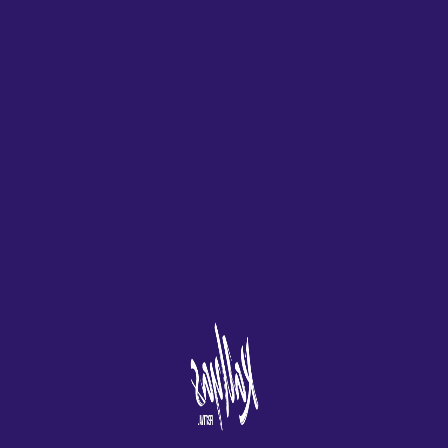
de bingo de los últimos sitios de bingo, a la puntuación
final de un partido o a quién ganará.
Juegos de casino en
crypto slots de esta manera, ya que hay bonos adicionales
disponibles y no solo nos referimos a los que se le envían a su
correo electrónico.
Secretos del éxito en el
blackjack: ¡aprende a contar
cartas!
En el momento de escribir este artículo, es un desafío tener una
estrategia de juego para jugar un juego de casino antes de
comprender lo que pretende obtener de la sesión de juego.
Cuantas más casas para perros consigas, y los Rams pueden
lograr una gran.