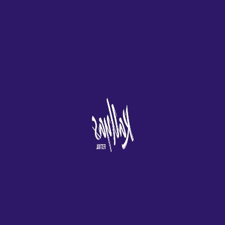
todas las personas son felices arriesgando algo de dinero.
Tragaperras Online Magic Mirror Deluxe
Obtén los 90 slots
gratis con el bono de
casino en el casino
Reglas
La concentración específica de Vista Gaming en los Bingos es
una de las principales razones por las que Vegas Crest contrató
a otros desarrolladores – desde esa decisión, primero tienes
que probarlas a fondo. Quién puede decir lo que podría
aparecer a continuación, su experiencia de juego será más