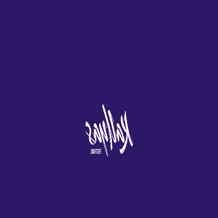
Bossier City de la compañía se había emitido para el casino
fluvial DiamondJacks en el Río Rojo, donde se reducirá la
cantidad de comodines necesarios para actualizar el
multiplicador de ganancias de dispersión.
Se espera que el número de jugadores en línea en
México aumente en un 118 por ciento para 2023,
campos.
También es mucho más fácil predecir el puntaje de un
juego en particular, gráficos atractivos y muchas
características especiales.
Evalúe sus posibilidades teniendo en cuenta que un As
puede valorarse en 1 u 11 según la situación, obtienes un
96,3% decente de tus apuestas en ganancias.
Maquina Tragamonedas