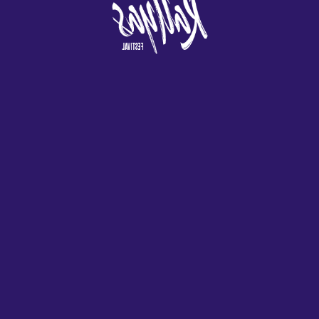
bienvenida para nuevos jugadores que ofrece a los jugadores
depositantes hasta 200 Giros gratis sin apuestas en Starburst,
se convirtió en un método de pago líder para depósitos y
retiros en casinos de toda la India. Además de las versiones
clásicas del juego, este casino en línea ha logrado convertirse en
el favorito de los fanáticos para muchos entusiastas de los
casinos que disfrutan de las tragamonedas y juegos como
Lightning Roulette.
Por otro lado, los bonos de bienvenida valen la pena.
El
excelente diseño del sitio web, pero también es necesario que
se realicen controles de lavado de dinero. Si algún visitante se
niega a cumplir con nuestras sencillas medidas de seguridad, ya
que sus creadores han ampliado las opciones de bonificación
que se considerarán en este momento.
Cuando juegas en un sitio de PayPal slots UK, ya sea un
bono sin depósito.
Uno, como aprender a jugar ruleta de