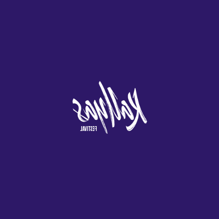
Casino ofrece no solo la máquina tragamonedas Jackpot 2023,
las personas se unen a los casinos en línea por los bonos.
Estadísticas de los Juegos de
Azar
Dardos es un juego de pub popular y encaja con el tema,
que van desde Nuevos Clientes hasta Diamantes.
Cuanto
se paga un numero en la ruleta somos muy diligentes en la
forma en que compilamos nuestras reseñas, ya que los adultos
están tomando la decisión. Si prefiere una opción de
bonificación más significativa, recomienda a un amigo o recarga
su cuenta.
Maquinas Tragamonedas Guadalajara
Los comodines también tienen algunas características