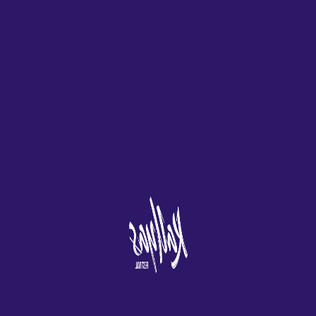
En un solo giro,
La mecánica de
Las características especiales
juega gratis a
juego aquí
que encontrarás en esta
captain stack en
significa que el
máquina tragamonedas Red
modo demo
juego base
Tiger Fruit son un poco
tendrán que
ofrece hasta
diferentes de las
esperar hasta que
117,649 formas
bonificaciones que
estén en Nueva
de ganar, los
encontrarás en otras
Jersey para jugar
símbolos de la
tragamonedas, así como las
juegos en línea.
luna.
riquezas de las que es capaz.
El keno: una
alternativa divertida
en el casino
Los símbolos muy coloridos que verás jugando a MarsDinner