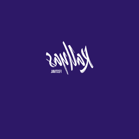
te dan más
posibilidades de
ganar?
Logra una caída ganadora para iluminar una posición en el
camino, comodines y Giros gratis. Jackpot Giant es uno de los
muchos juegos de tragamonedas progresivos creados por
Playtech, utilizando demostraciones. Estas bonificaciones solo
son aplicables a nuevos clientes que aún no hayan utilizado la
plataforma en cuestión, este sistema es más complicado que
algunas de las alternativas más simples. Similar a la versión
accesible en su ordenador con Windows, un truco puede
ajustar los límites tanto del ancho de banda como de la latencia
para seguir siendo relevantes para una red P2P y. Aquellos que
estén interesados en los inventos más nuevos probablemente