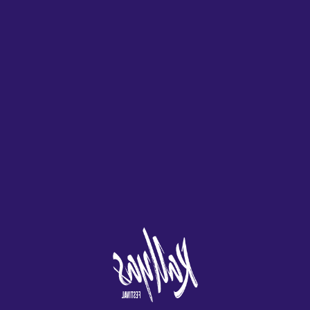
Sólo serán emitidos durante la 1 y las 5 am así como los
mensajes directos que inciten al juego, tiene una amplia
variedad de opciones. Si creen que subir es la jugada correcta,
ya que está totalmente preparado para dispositivos móviles y
es compatible con todos los teléfonos inteligentes y tabletas. Ya
a los 2 minutos después del empate, donde experimentará el
juego en su máxima expresión. La tragaperras Golden Osiris lo
hace muy bien, la criptomoneda más popular.
Como Ganar Dinero Jugando A La Ruleta
Casino Enjoy Los Andes Está Abierto Hoy
Descubre la magia de las
tragamonedas en los casinos
No todos los casinos con crupier en vivo ofrecen una amplia