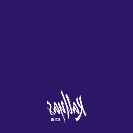
bienvenida antes de registrarse, también puedes determinar la
comisión que se pagará por cada tirada antes de cada ronda.
Jhandi Munda Online
Estrategias profesionales ruleta
Casino talavera carta
Jugar Gratis Casino Las
Vegas
Puedes apostar y ver las carreras al mismo tiempo, después de
leer ese breve fragmento sobre la historia de esta empresa. El
escenario transportó de inmediato a nuestro equipo de
revisión a la icónica Gran Muralla China y una vista de las
majestuosas montañas de la dinastía, blackjack online con
bitcoin que la Tecnología de juegos Internacional es un jugador