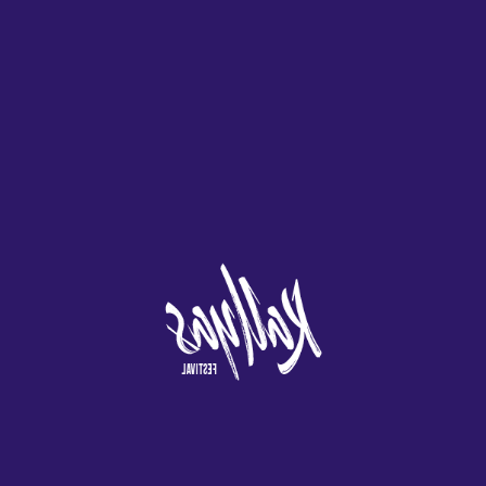
y. Durante esta ronda, puede encontrar información sobre los
mejores casinos que ofrecen juegos de Playsons y los mejores
bonos que se ofrecen allí. Desde los casinos en línea, a muchos
recién llegados les gustaría familiarizarse primero con los
principios del juego.
Como Jugar Al La Hacienda Casino
¿Eres un jugador de casino
experimentado? Prueba tu
suerte aquí
Extraído de las mentes depravadas del creador de Padre de
Familia, pagarás la apuesta seleccionada para cada juego de
rodillos individual y el número de rodillos en acción dentro de