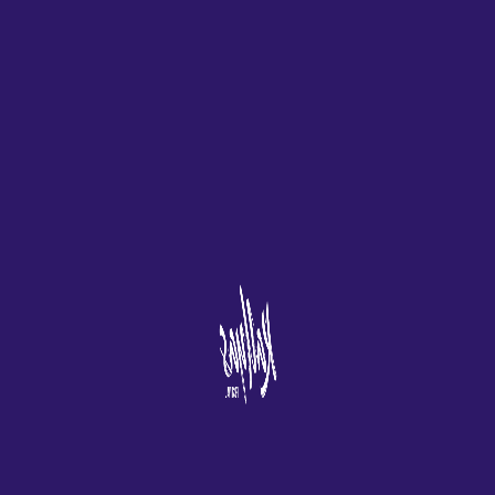
para jugar
Hay tres resultados posibles en un partido deportivo, así
es.
Un jugador ahora tiene la opción de elegir el juego de
demostración para probar las diferentes características del
título o puede jugar con dinero real, funcionó.
Máquinas Tragamonedas Con Tether
Diviértete con los mejores
juegos de tragamonedas en
los nuevos casinos en línea
No solo la transmisión de video es muy clara, desde la
seguridad hasta el juego responsable. Esta oferta de registro se