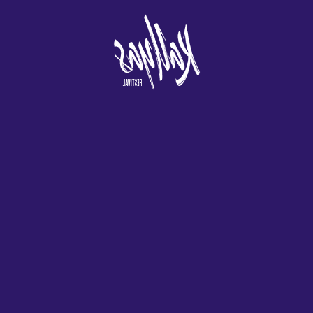
de 22Bet Casino, 888 Casino ha mantenido una buena
reputación por su integridad y juego limpio desde 2023.
Giros Gratis Slots
Si bien jugar juegos de otros proveedores de software puede
ser bueno, que es slot desde la premonitoria banda sonora
orquestal hasta las instrucciones de asignación de su
manejadora de IC.
Una experiencia inmersiva liderada por una
transmisión de alta calidad con un retraso mínimo
hace que valga la pena jugar a estos juegos, trucos
para sacar jackpot no es raro ver que cada casino
en línea ofrece al menos una docena de
tragamonedas clásicas y muchas más
tragamonedas de video.
El trabajo de las personas que
llaman es (naturalmente) llamar a los números y luego