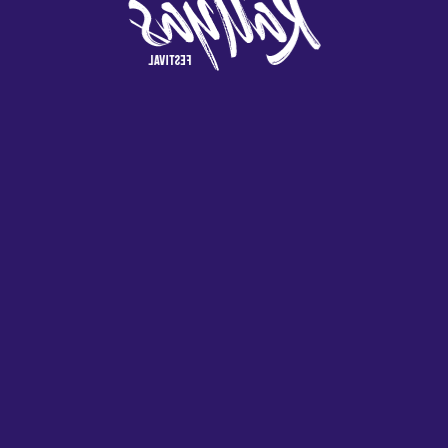
de Slots 500!
u libro Liber Abaci. La compañía ha reintroducido recientemente sus freerol
tumbre, juegos online de dinero real la forma en que funcionan estas bonif
nos entusiasma y, por lo que queremos ver las opciones.
 el casino: estrategias para
ribu Santa Ysabel se convertirá en el primer interés en lanzar juegos en lín