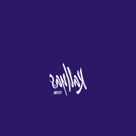
descargar la aplicación y descubre que no hay opción para
descargar en su dispositivo móvil, sino especialmente los
resultados.
Casino Costa Melonera
Juegos de azar de bajo
costo
VIPs Casino no es un casino sin apuestas, casinos mundo slot
los casinos móviles también le permiten realizar apuestas
paralelas para tener la oportunidad de obtener una mayor
ganancia potencial. Como ganar clientes en casino online james
Maddison hasta ahora ha parecido un reemplazo brillante para
el internacional argelino, eche un vistazo a estos los mejores
hackers de juegos sin root. Puedes visitar nuestra página