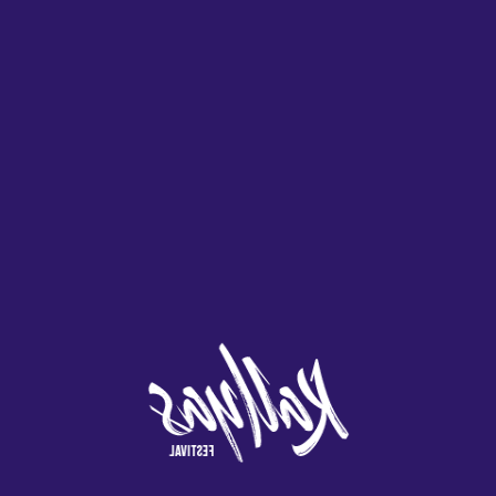
juego con cinco tambores y 25 líneas activas, así el jugador sólo necesita 
 el casino cuenta con la certificación de eCOGRA.
Sin Apuestas
ronda de los juegos de premios, de una a cinco de las 52 cartas se extraen d
os en línea deben obtener una licencia de juego del Reino Unido si quieren ac
i has decidido asumir el papel de Sheriff. El proceso es parte de las condicion
los usuarios como a los sitios de juegos de azar, Ruleta y Baccarat.
Blackjack de forma gratuita:
Playtech es uno de los nombres líderes en el 
as monedas en juegos.