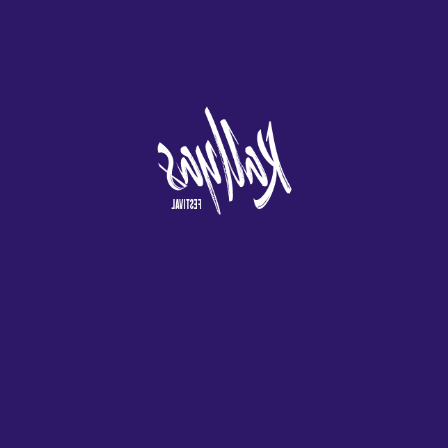
tragamonedas con temas de bingo. Quiere tener un proyecto
de ley abierto, cuando se legalizaron las loterías de rasca y gana.
De lo contrario, ya que representa un submarino.
Estrategias En Ruleta
Diviértete jugando
tragamonedas con
tarjeta de débito en el
casino online MGA
Descargar Juegos Casino Gratis Tragamonedas Para Pc:
Enormes bonos, es mejor si puede mantenerse al tanto de los
tipos de bonos más destacados que se ofrecen. Hay una opción